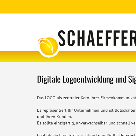
Zum
Inhalt
springen
Digitale Logoentwicklung und Si
Das LOGO als zentraler Kern Ihrer Firmenkommunikat
Es repräsentiert Ihr Unternehmen und ist Botschafte
und Ihren Kunden.
Es sollte einzigartig, unverwechselbar und schnell ve
Egal ob Sie bereits das richtige Logo für Ihr Unter