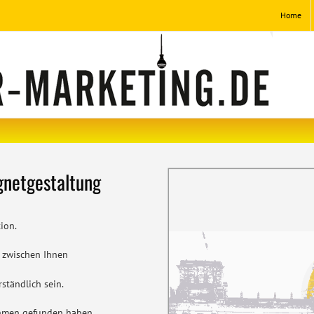
Home
gnetgestaltung
ion.
r zwischen Ihnen
rständlich sein.
nehmen gefunden haben